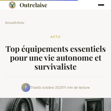
Outrelaise
Accueil
›
Actu
ACTU
Top équipements essentiels
pour une vie autonome et
survivaliste
Thaïs
5 octobre 2025
11 min de lecture
T