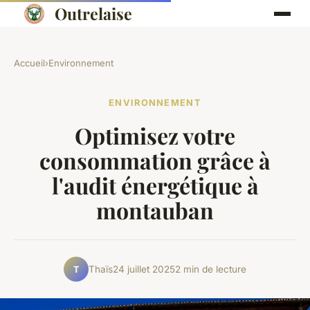
Outrelaise
Accueil
›
Environnement
ENVIRONNEMENT
Optimisez votre
consommation grâce à
l'audit énergétique à
montauban
Thaïs
24 juillet 2025
2 min de lecture
T