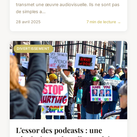
transmet une œuvre audiovisuelle. Ils ne sont pas
de simples a...
28 avril 2025
7 min de lecture →
DIVERTISSEMENT
L'essor des podcasts : une